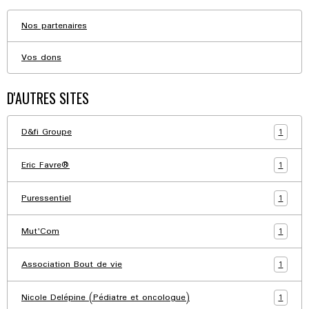
Nos partenaires
Vos dons
D'AUTRES SITES
1
D&fi Groupe
1
Eric Favre®
1
Puressentiel
1
Mut'Com
1
Association Bout de vie
1
Nicole Delépine (Pédiatre et oncologue)