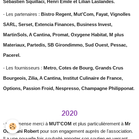
Sébastien Squillaci, Henri Emile et Lilian Laslandes.
- Les partenaires :
Bistro Regent, Mut'Com, Fayat, Vignolles
SARL, Serset, Extencia Finances, Business Invest,
MartinSols, A Cantina, Promat, Oxygene Habitat, M plus
Materiaux, Partedis, SB Girondimmo, Sud Ouest, Pessac,
Pacerel.
- Les fournisseurs :
Metro, Cotes de Bourg, Grands Crus
Bourgeois, Zilia, A Cantina, Institut Culinaire de France,
Options, Passion Froid, Nespresso, Champagne Philipponat
.
2020
n immense merci à
MUT'COM
et plus particulièrement à
Mr
- U
Ottaviani Robert
pour son engagement auprès de l'association.
Il a une nouvelle fois souhaité apporter son soutien en versant