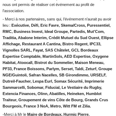
nous ont permis de réaliser cet événement au profit de
l’association.
- Merci à
nos partenaires
,
sans qui, l’événement n’aurait pu avoir
lieu :
Exécutive, Défi, Eric Favre, Skema/Cross, Puressentiel,
RMC, Business Invest, Ideal Groupe, Partedis, Mut'Com,
Traditia, Abalone Interim, Crédit Mutuel du Sud Ouest, Ellipse
Affichage, Restaurant A Cantina, Bistro Regent, IPC33,
Vignolles SARL, Fayat, SAS Châtelet, GCL Bordeaux
Expertise Comptable, MartinSols, AED Expertise, Oxygene
Habitat, Atoocall, Bistrot du Sommelier, Maison Meneau,
PF33, France Boissons, Parlym, Serset, Taldi, Zeturf, Groupe
NGE/Guintoli, Safran Nacelles, SB Girondimmo, URSELF,
Dutreil-Faucher, Lespa Eurl, Somax Sécurité, Imprimerie
Sammarcelli, Sobomar, Fiducial, Le Vestiaire du Rugby,
Extencia Finances, Olinn, Abatilles, Heineken, Humblot
Traiteur, Groupement de vins Côte de Bourg, Grands Crus
Bourgeois, France 3 NoA, Metro, Witt FM et Zilia.
-Merci à Mr le
Maire de Bordeaux, Hurmic Pierre.