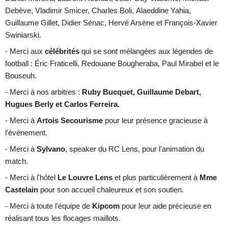
Debève,
Vladimir Smicer, Charles Boli,
Alaeddine Yahia,
Guillaume Gillet, Didier Sénac, Hervé Arsène et François-Xavier
Swiniarski.
- Merci
aux
célébrités
qui se sont mélangées aux légendes de
football : Éric Fraticelli, Redouane Bougheraba, Paul Mirabel et le
Bouseuh.
- Merci à nos arbitres :
Ruby Bucquet, Guillaume Debart,
Hugues Berly et Carlos Ferreira.
- Merci à
Artois Secourisme
pour leur présence gracieuse à
l'évènement.
- Merci à
Sylvano
, speaker du RC Lens, pour l'animation du
match.
- Merci à l'hôtel
Le Louvre Lens
et plus particulièrement à
Mme
Castelain
pour son accueil chaleureux et son soutien.
- Merci à toute l'équipe de
Kipcom
pour leur aide précieuse en
réalisant tous les flocages maillots.