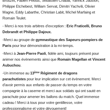
Brouzet, Fabien Pelous, Sébastien Chabal, Yannick Jausion,
Philippe Etchebest, William Servat, Dimitri Yachvili, Olivier
Magne, Eddy Labarthe, Christian Labit, Michel Marfaing et
Romain Teulet.
- Merci à nos trois arbitres d’exception :
Eric Fraticelli, Bruno
Debrandt et Philippe Dajoux.
-Merci
au groupe de
gymnastique des Sapeurs-pompiers de
Paris
pour leur démonstration à la mi-temps.
-Merci à
Jean-Pierre Paoli
, fidèle ami, toujours présent pour
animer nos évènements ainsi que
Romain Magellan et Vincent
Aubuchou
.
ème
-Un immense au
13
Régiment de dragons
parachutistes
pour leur implication sur cet évènement. Merci
d’avoir permis aux enfants de passer du temps en votre
compagnie à la caserne et merci aux soldats qui ont sauté en
parachute pour amener les ballons du match. Quel immense
cadeau ! Merci à tous pour votre gentillesse, votre
professionnalisme et votre dévouement!