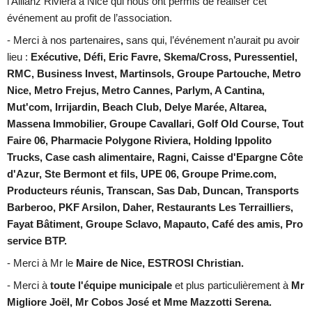
l'Allianz Riviera à Nice
qui nous ont permis de réaliser cet
événement au profit de l’association.
- Merci à
nos partenaires
,
sans qui, l’événement n’aurait pu avoir
lieu :
Exécutive, Défi, Eric Favre, Skema/Cross, Puressentiel,
RMC, Business Invest, Martinsols, Groupe Partouche, Metro
Nice, Metro Frejus, Metro Cannes, Parlym, A Cantina,
Mut'com, Irrijardin, Beach Club, Delye Marée, Altarea,
Massena Immobilier, Groupe Cavallari, Golf Old Course, Tout
Faire 06, Pharmacie Polygone Riviera, Holding Ippolito
Trucks, Case cash alimentaire, Ragni, Caisse d'Epargne Côte
d'Azur, Ste Bermont et fils, UPE 06, Groupe Prime.com,
Producteurs réunis, Transcan, Sas Dab, Duncan, Transports
Barberoo, PKF Arsilon, Daher, Restaurants Les Terrailliers,
Fayat Bâtiment, Groupe Sclavo, Mapauto, Café des amis, Pro
service BTP.
- Merci à Mr le
Maire de Nice, ESTROSI Christian.
- Merci à
toute l'équipe municipale
et plus particulièrement à
Mr
Migliore Joël, Mr Cobos José et Mme Mazzotti Serena.