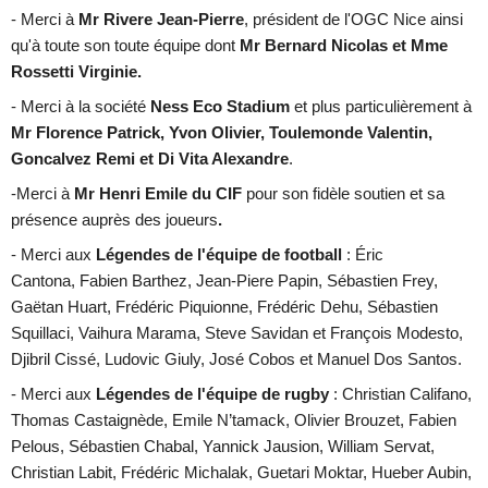
- Merci à
Mr Rivere Jean-Pierre
, président de l'OGC Nice ainsi
qu'à t
oute son toute équipe dont
Mr Bernard Nicolas et Mme
Rossetti Virginie.
- Merci à la société
Ness Eco Stadium
et plus particulièrement à
Mr Florence Patrick, Yvon Olivier, Toulemonde Valentin,
Goncalvez Remi et Di Vita Alexandre
.
-Merci à
Mr Henri Emile du CIF
pour son fidèle soutien et sa
présence auprès des joueurs
.
- Merci
aux
Légendes de l'équipe de football
: Éric
Cantona,
Fabien Barthez, Jean-Piere Papin, Sébastien Frey,
Gaëtan Huart, Frédéric Piquionne, Frédéric Dehu, Sébastien
Squillaci, Vaihura Marama, Steve Savidan et François Modesto,
Djibril Cissé, Ludovic Giuly, José Cobos et Manuel Dos Santos.
- Merci aux
Légendes de l'équipe de rugby
: Christian Califano,
Thomas Castaignède, Emile N’tamack, Olivier Brouzet, Fabien
Pelous, Sébastien Chabal, Yannick Jausion, William Servat,
Christian Labit, Frédéric Michalak, Guetari Moktar, Hueber Aubin,