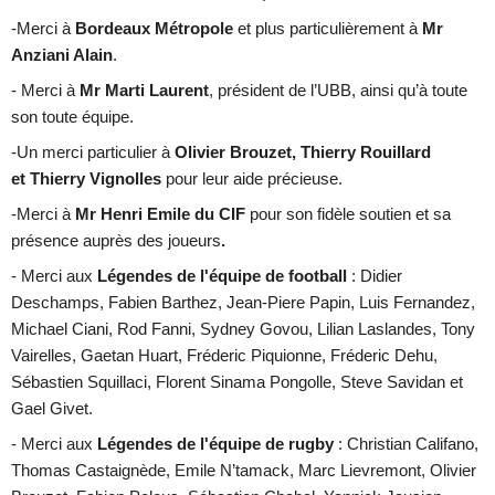
-Merci à
Bordeaux Métropole
et plus particulièrement à
Mr
Anziani Alain
.
- Merci à
Mr Marti Laurent
, président de l’UBB, ainsi qu’à toute
son toute équipe.
-
Un merci particulier à
Olivier Brouzet, Thierry Rouillard
et Thierry Vignolles
pour leur aide précieuse.
-Merci à
Mr Henri Emile du CIF
pour son fidèle soutien et sa
présence auprès des joueurs
.
- Merci
aux
Légendes de l'équipe de football
:
Didier
Deschamps, Fabien Barthez, Jean-Piere Papin, Luis Fernandez,
Michael Ciani, Rod Fanni, Sydney Govou, Lilian Laslandes, Tony
Vairelles, Gaetan Huart, Fréderic Piquionne, Fréderic Dehu,
Sébastien Squillaci, Florent Sinama Pongolle, Steve Savidan et
Gael Givet.
- Merci aux
Légendes de l'équipe de rugby
: Christian Califano,
Thomas Castaignède, Emile N’tamack, Marc Lievremont, Olivier