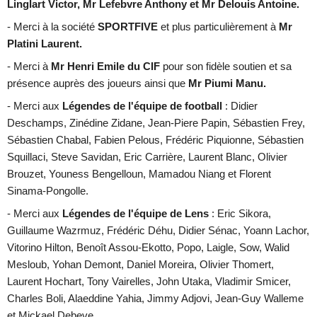
Linglart Victor, Mr Lefebvre Anthony et Mr Delouis Antoine.
- Merci à la société
SPORTFIVE
et plus particulièrement à
Mr
Platini Laurent.
- Merci à
Mr Henri Emile du CIF
pour son fidèle soutien et sa
présence auprès des joueurs ainsi que
Mr Piumi Manu.
- Merci
aux
Légendes de l'équipe de football
: Didier
Deschamps, Zinédine Zidane, J
ean-Piere Papin, Sébastien Frey,
Sébastien Chabal, Fabien Pelous, Frédéric Piquionne, Sébastien
Squillaci, Steve Savidan, Eric Carrière, Laurent Blanc, Olivier
Brouzet, Youness Bengelloun, Mamadou Niang et Florent
Sinama-Pongolle.
- Merci
aux
Légendes de l'équipe de Lens
: Eric Sikora,
Guillaume Wazrmuz, Frédéric Déhu, Didier Sénac, Yoann Lachor,
Vitorino Hilton, Benoît Assou-Ekotto, Popo, Laigle, Sow, Walid
Mesloub, Yohan Demont, Daniel Moreira, Olivier Thomert,
Laurent Hochart, Tony Vairelles, John Utaka, Vladimir Smicer,
Charles Boli, Alaeddine Yahia, Jimmy Adjovi, Jean-Guy Walleme
et Mickael Debeve.