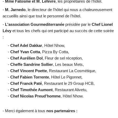
-
Mme Fatosme et M. Lefevre
, les propriétaires de l'hôtel.
-
M. Jarnedo
, le directeur de l'hôtel qui nous a chaleureusement
accueillis ainsi que tout le personnel de l'hôtel.
-
L'association Gourmediterranée
présidée par le
Chef Lionel
Lévy
et tous les chefs qui ont participé au succès de cette soirée
:
-
Chef Adel Dakkar
, Hôtel Nhow,
-
Chef Yvan Cotta
, Pizza By Cotta,
-
Chef Aurélien Dol
, Fleur de sel réception,
-
Cheffe Sandrine Sollier
, Les beaux Mets,
-
Chef Vincent Poette
, Restaurant La Cosmétique,
-
Chef Fabien Torrente
, Hôtel Le Pigonnet,
-
Chef Franck Paté
, Restaurant le 29 Group HCB,
-
Chef Timothée Aumont
, Restaurant Alivetu,
-
Chef Nicolas Preud'homme
, Hôtel Nhow.
- Merci également à tous
nos partenaires :