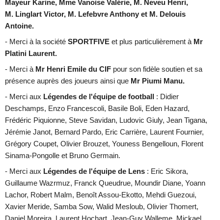
Mayeur Karine, Mme Vanoise Valérie, M. Neveu Henri,
M. Linglart Victor, M. Lefebvre Anthony et M. Delouis
Antoine.
- Merci à la société
SPORTFIVE
et plus particulièrement à
Mr
Platini Laurent.
- Merci à
Mr Henri Emile du CIF
pour son fidèle soutien et sa
présence auprès des joueurs ainsi que
Mr Piumi Manu.
- Merci
aux
Légendes de l'équipe de football
: Didier
Deschamps, Enzo Francescoli, Basile Boli, Eden Hazard
,
Frédéric Piquionne, Steve Savidan, Ludovic Giuly, Jean Tigana,
Jérémie Janot, Bernard Pardo, Eric Carrière, Laurent Fournier,
Grégory Coupet, Olivier Brouzet, Youness Bengelloun, Florent
Sinama-Pongolle et Bruno Germain.
- Merci
aux
Légendes de l'équipe de Lens
: Eric Sikora,
Guillaume Wazrmuz, Franck Queudrue, Moundir Diane,
Yoann
Lachor, Robert Malm,
Benoît Assou-Ekotto, Mehdi Guezoui,
Xavier Meride, Samba Sow, Walid Mesloub, Olivier Thomert,
Daniel Moreira, Laurent Hochart,
Jean-Guy Walleme, Mickael