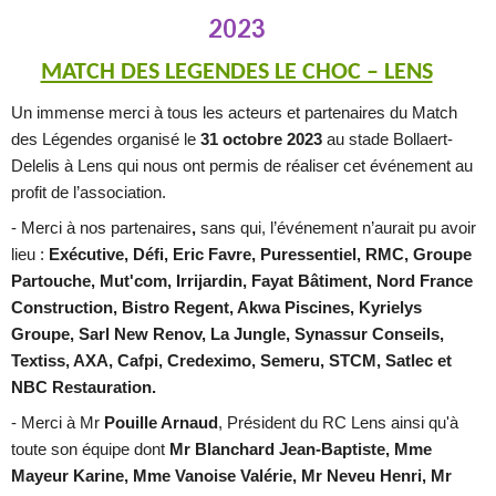
2023
MATCH DES LEGENDES LE CHOC – LENS
Un immense merci à tous les acteurs et partenaires du Match
des Légendes organisé le
31 octobre 2023
au stade Bollaert-
Delelis à Lens
qui nous ont permis de réaliser cet événement au
profit de l’association.
- Merci à
nos partenaires
,
sans qui, l’événement n’aurait pu avoir
lieu :
Exécutive, Défi, Eric Favre, Puressentiel, RMC, Groupe
Partouche, Mut'com, Irrijardin, Fayat Bâtiment, Nord France
Construction, Bistro Regent, Akwa Piscines, Kyrielys
Groupe, Sarl New Renov, La Jungle, Synassur Conseils,
Textiss, AXA, Cafpi, Credeximo, Semeru, STCM, Satlec et
NBC Restauration.
- Merci à Mr
Pouille Arnaud
, Président du RC Lens ainsi qu'à
toute son équipe dont
Mr Blanchard Jean-Baptiste, Mme
Mayeur Karine, Mme Vanoise Valérie, Mr Neveu Henri, Mr