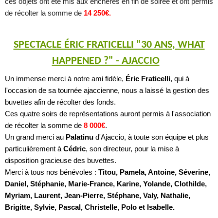
ces objets ont été mis aux enchères en fin de soirée et ont permis
de récolter la somme
de
14 250€.
SPECTACLE ÉRIC FRATICELLI "30 ANS, WHAT
HAPPENED ?" - AJACCIO
Un immense merci à notre ami fidèle,
Éric Fraticelli
, qui à
l'occasion de sa tournée ajaccienne, nous a laissé la gestion des
buvettes afin de récolter des fonds.
Ces quatre soirs de représentations auront permis à l'association
de récolter la somme de
8 000
€
.
Un grand merci au
Palatinu
d'Ajaccio, à toute son équipe et plus
particulièrement à
Cédric
, son directeur, pour la mise à
disposition gracieuse des buvettes.
Merci à tous nos bénévoles :
Titou, Pamela, Antoine, Séverine,
Daniel, Stéphanie, Marie-France, Karine, Yolande, Clothilde,
Myriam, Laurent, Jean-Pierre, Stéphane, Valy, Nathalie,
Brigitte, Sylvie, Pascal, Christelle, Polo et Isabelle.