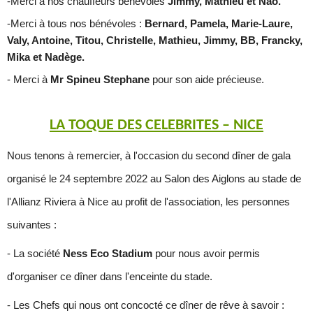
-Merci à nos chauffeurs bénévoles
Jimmy, Mathieu et Nao.
-Merci à
tous nos bénévoles :
Bernard, Pamela, Marie-Laure,
Valy, Antoine, Titou, Christelle, Mathieu, Jimmy, BB, Francky,
Mika et Nadège.
- Merci à
Mr Spineu Stephane
pour son aide précieuse.
LA TOQUE DES CELEBRITES – NICE
Nous tenons à remercier, à l'occasion du second dîner de gala
organisé le 24 septembre 2022 au Salon des Aiglons au stade de
l'Allianz Riviera à Nice au profit de l'association, les personnes
suivantes :
- La société
Ness Eco Stadium
pour nous avoir permis
d'organiser ce dîner dans l'enceinte du stade.
- Les Chefs qui nous ont concocté ce dîner de rêve à savoir :