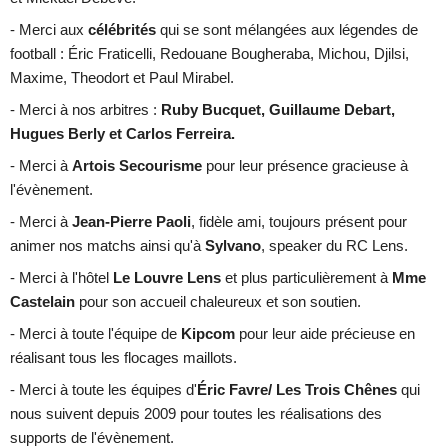
- Merci
aux
célébrités
qui se sont mélangées aux légendes de
football : Éric Fraticelli, Redouane Bougheraba, Michou, Djilsi,
Maxime, Theodort et Paul Mirabel.
- Merci à nos arbitres :
Ruby Bucquet, Guillaume Debart,
Hugues Berly et Carlos Ferreira.
- Merci à
Artois Secourisme
pour leur présence gracieuse à
l'évènement.
- Merci à
Jean-Pierre Paoli
, fidèle ami, toujours présent pour
animer nos matchs ainsi qu'à
Sylvano
, speaker du RC Lens.
- Merci à l'hôtel
Le Louvre Lens
et plus particulièrement à
Mme
Castelain
pour son accueil chaleureux et son soutien.
- Merci à toute l'équipe de
Kipcom
pour leur aide précieuse en
réalisant tous les flocages maillots.
- Merci à toute les équipes d'
Éric Favre/ Les Trois Chênes
qui
nous suivent depuis 2009 pour toutes les réalisations des
supports de l'évènement.