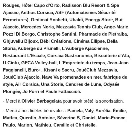
Rouges, Hôtel Capo d'Orto, Radisson Blu Resort & Spa
Ajaccio, Aethos Corsica, ASF (Automatismes Sécurité
Fermetures), Gedimat Anchetti, Ubaldi, Energy Store, But
Ajaccio, Mercedes Noria, Mezzavia Tennis Club, Ange-Marie
Pozzi Di Borgo, Christophe Santini, Pharmacie de Pietralba,
Ghjuvellu Bijoux, Bébi Créations, Cinéma Ellipse, Bella
Storia, Auberge du Prunelli, L'Auberge Ajaccienne,
Restaurant L'Escale, Corsica Gastronomia, Biscuiterie d'Afa,
U Cintu, GFCA Volley-ball, L'Empreinte du temps, Jean-Jean
Faggianelli, Buro+, Kisani e Sacru, JouéClub Mezzavia,
JouéClub Ajaccio, Nave Va promenades en mer, fabrique de
style, Air Corsica, Una Storia, Cendres de Lune, Odysée
Plongée, Jo Porri et Paule Fattaccioli.
- Merci à
Olivier Barbagelata
pour avoir prêté la sonorisation.
- Merci à nos fidèles bénévoles :
Pamela, Valy, Aurélia, Émilie,
Mattea, Quentin, Antoine, Séverine B, Daniel, Marie-France,
Paulo, Marion, Mathieu, Camille et Christelle.