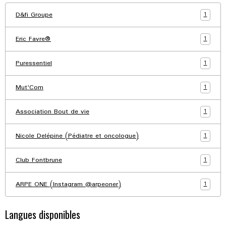
1
D&fi Groupe
1
Eric Favre®
1
Puressentiel
1
Mut'Com
1
Association Bout de vie
1
Nicole Delépine (Pédiatre et oncologue)
1
Club Fontbrune
1
ARPE ONE (Instagram @arpeoner)
Langues disponibles