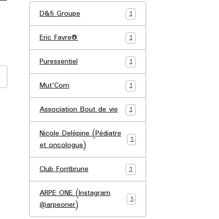
D&fi Groupe
1
Eric Favre®
1
Puressentiel
1
Mut'Com
1
Association Bout de vie
1
Nicole Delépine (Pédiatre
1
et oncologue)
Club Fontbrune
1
ARPE ONE (Instagram
1
@arpeoner)