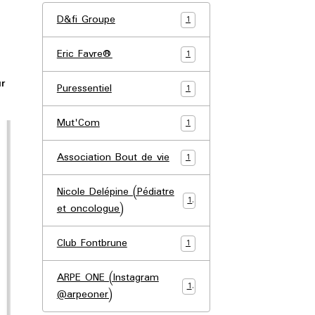
D&fi Groupe
1
Eric Favre®
1
r
Puressentiel
1
Mut'Com
1
Association Bout de vie
1
Nicole Delépine (Pédiatre
1
et oncologue)
Club Fontbrune
1
ARPE ONE (Instagram
1
@arpeoner)