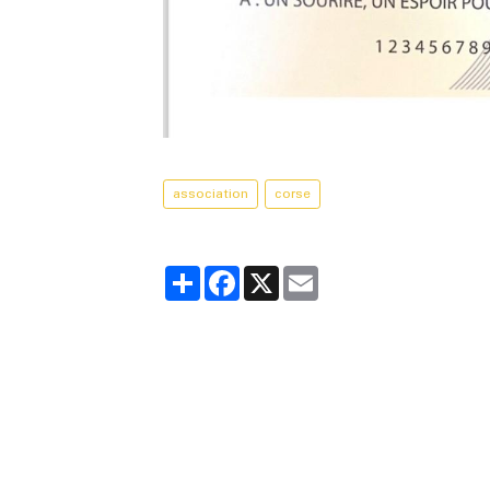
association
corse
Partager
Facebook
X
Email