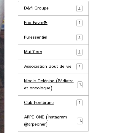
D&fi Groupe
1
Eric Favre®
1
Puressentiel
1
Mut'Com
1
Association Bout de vie
1
Nicole Delépine (Pédiatre
1
et oncologue)
Club Fontbrune
1
ARPE ONE (Instagram
1
@arpeoner)