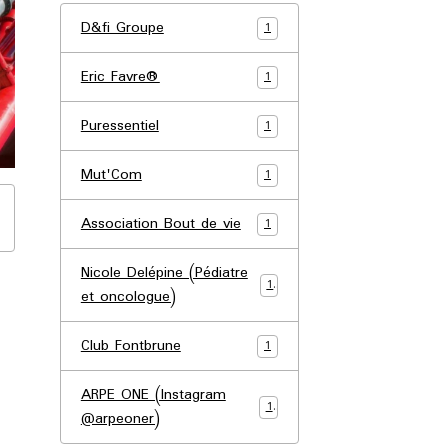
D&fi Groupe
1
Eric Favre®
1
Puressentiel
1
Mut'Com
1
Association Bout de vie
1
Nicole Delépine (Pédiatre
1
et oncologue)
Club Fontbrune
1
ARPE ONE (Instagram
1
@arpeoner)