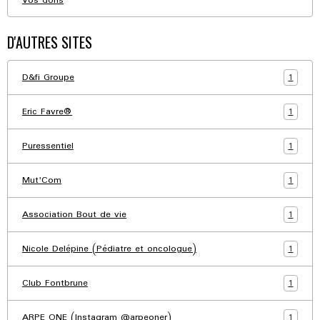
Vos dons
D'AUTRES SITES
1
D&fi Groupe
1
Eric Favre®
1
Puressentiel
1
Mut'Com
1
Association Bout de vie
1
Nicole Delépine (Pédiatre et oncologue)
1
Club Fontbrune
1
ARPE ONE (Instagram @arpeoner)