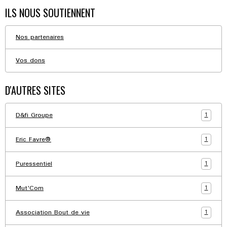
ILS NOUS SOUTIENNENT
Nos partenaires
Vos dons
D'AUTRES SITES
1
D&fi Groupe
1
Eric Favre®
1
Puressentiel
1
Mut'Com
1
Association Bout de vie