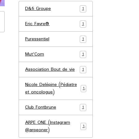
D&fi Groupe
1
Eric Favre®
1
Puressentiel
1
Mut'Com
1
Association Bout de vie
1
Nicole Delépine (Pédiatre
1
et oncologue)
Club Fontbrune
1
ARPE ONE (Instagram
1
@arpeoner)