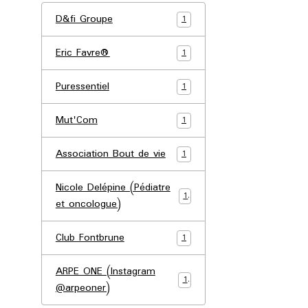
D&fi Groupe
1
Eric Favre®
1
Puressentiel
1
Mut'Com
1
Association Bout de vie
1
Nicole Delépine (Pédiatre
1
et oncologue)
Club Fontbrune
1
ARPE ONE (Instagram
1
@arpeoner)